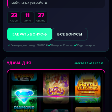
мобильных устройств.
23
11
25
ЧАСОВ
МИНУТ
СЕКУНД
ЗАБРАТЬ БОНУС
ВСЕ БОНУСЫ
Без верификации до 50 000 ₽
Вывод за 15 минут
Crypto + карты
УДАЧА ДНЯ
JACKPOT 7 458 200 ₽