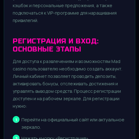
кэшбэк и персональные предложения, а также
подключаться к VIP-программе для наращивания
привилегий.
РЕГИСТРАЦИЯ И ВХОД:
ОСНОВНЫЕ ЭТАПЫ
Для доступа к развлечениям и возможностям Mad
casino пользователю необходимо создать аккаунт.
Личный кабинет позволяет проводить депозиты,
активировать бонусы, отслеживать достижения и
управлять выводом средств. Процесс регистрации
доступен и на рабочем зеркале. Для регистрации
нужно:
Перейти на официальный сайт или актуальное
зеркало.
Нажать кнопку «Регистрация».