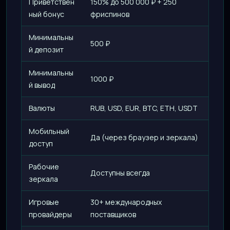
Приветствен
150% до 500 000 ₽ + 250
ный бонус
фриспинов
Минимальны
500 ₽
й депозит
Минимальны
1000 ₽
й вывод
Валюты
RUB, USD, EUR, BTC, ETH, USDT
Мобильный
Да (через браузер и зеркала)
доступ
Рабочие
Доступны всегда
зеркала
Игровые
30+ международных
провайдеры
поставщиков