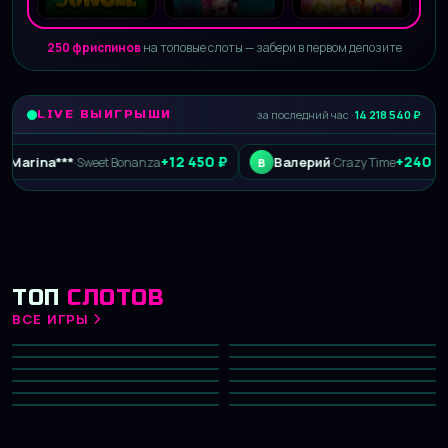
250 фриспинов
на топовые слоты — забери в первом депозите
LIVE ВЫИГРЫШИ
за последний час ·
14 218 540 ₽
+12 450 ₽
+240 015 ₽
a***
Валерий
·
Sweet Bonanza
·
Crazy Time
В
ТОП
СЛОТОВ
ВСЕ ИГРЫ
Gates of Olympus 1000
Big Bass Bonanza
HOT
Diamond of Jungle
Aztec Clusters
NEW
PRAGMATIC PLAY
PRAGMATIC PLAY
Divine Divas
Dreamshock
TOP
NETENT
PRAGMATIC PLAY
Hot Fruit
Phoenix Rising
NEW
PLAY’N GO
NETENT
Fruit Machine
Capymania Yellow
HOT
MICROGAMING
PLAY’N GO
Big Win x25
Fab Farm
MICROGAMING
PRAGMATIC PLAY
NETENT
PLAY’N GO