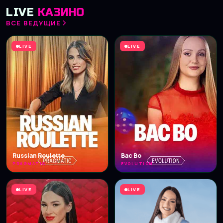
LIVE
КАЗИНО
ВСЕ ВЕДУЩИЕ
LIVE
LIVE
Russian Roulette
Bac Bo
PRAGMATIC
EVOLUTION
LIVE
LIVE