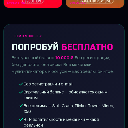
EVOLUTION
EVOLUTION
DEMO MODE · 0 ₽
ПОПРОБУЙ
БЕСПЛАТНО
Виртуальный баланс
10 000 ₽
. Без регистрации,
без депозита, без риска. Все механики,
мультипликаторы и бонусы — как в реальной игре.
Без регистрации и e-mail
Виртуальный баланс — обновляется одним
кликом
Все режимы — Slot, Crash, Plinko, Tower, Mines,
X50
RTP, волатильность и механики — как в
реальной